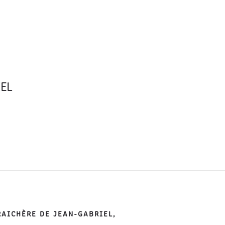
OPOS
PRESTATIONS
PORTFOLIO
CONTACT
IEL
RAICHÈRE DE JEAN-GABRIEL,