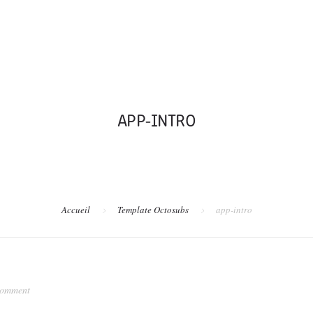
A PR
APP-INTRO
Accueil
Template Octosubs
app-intro
comment